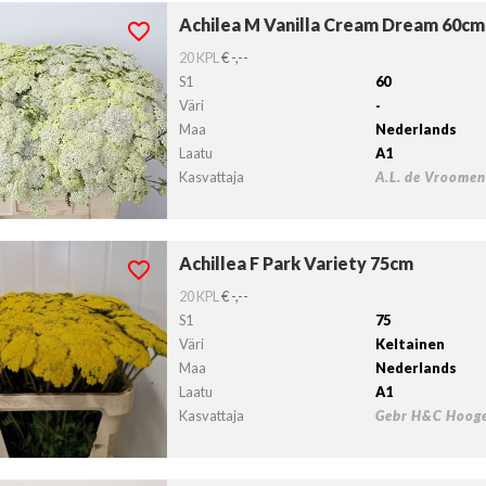
Achilea M Vanilla Cream Dream 60cm
lea M Vanilla Cream Dream 60cm
lvollista lähtöpäivää ei ole valittu.
20 KPL
€ -,--
S1
60
Väri
-
Maa
Nederlands
Laatu
A1
Kasvattaja
A.L. de Vroome
Achillea F Park Variety 75cm
llea F Park Variety 75cm
lvollista lähtöpäivää ei ole valittu.
20 KPL
€ -,--
S1
75
Väri
Keltainen
Maa
Nederlands
Laatu
A1
Kasvattaja
Gebr H&C Hoog