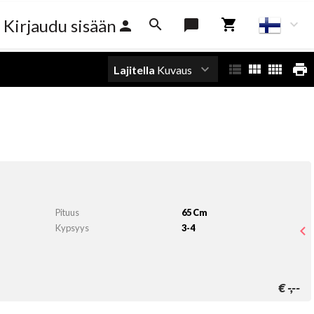
Kirjaudu sisään
Lajitella
Kuvaus
Pituus
65 Cm
Kypsyys
3-4
n
€
-,--