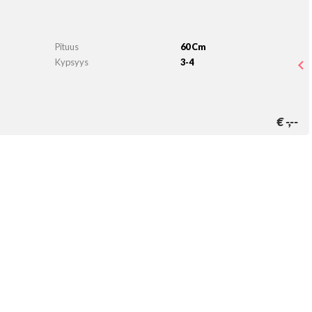
Pituus
60 Cm
Kypsyys
3-4
n
€
-,--