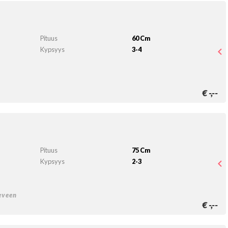
Pituus
60 Cm
Kypsyys
3-4
n
€
-,--
Pituus
75 Cm
Kypsyys
2-3
eveen
€
-,--