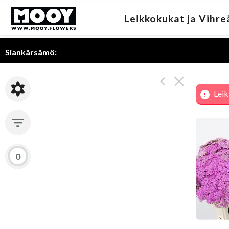
Leikkokukat ja Vihre
Siankärsämö:
Leik
Achi
Ke
0