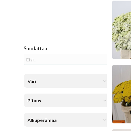
Achi
Ke
Suodattaa
Achi
Ke
Väri
Pituus
Alkuperämaa