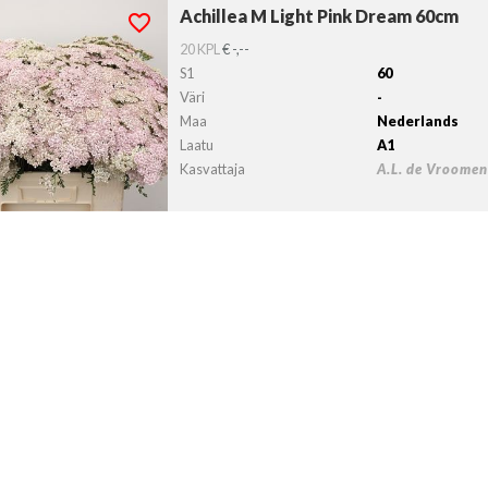
Achillea M Light Pink Dream 60cm
llea M Light Pink Dream 60cm
lvollista lähtöpäivää ei ole valittu.
20 KPL
€ -,--
S1
60
Väri
-
Maa
Nederlands
Laatu
A1
Kasvattaja
A.L. de Vroome