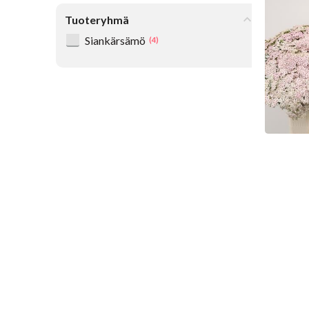
Achi
Tuoteryhmä
Ke
Siankärsämö
(4)