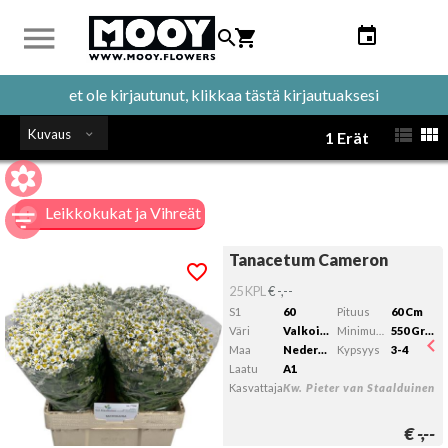
et ole kirjautunut, klikkaa tästä kirjautuaksesi
Kuvaus
1 Erät
Leikkokukat ja Vihreät
Tanacetum Cameron
Tanacetum Cameron
Kelvollista lähtöpäivää ei ole valittu.
25 KPL
€ -,--
S1
60
Pituus
60 Cm
Väri
Valkoinen
Minimum Bundelgewicht
550 Gram
Maa
Nederlands
Kypsyys
3-4
Laatu
A1
Kasvattaja
Kw. Pieter van Staalduinen
€
-,--