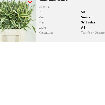
lvollista lähtöpäivää ei ole valittu.
20 KPL
€ -,--
S1
50
Väri
Sininen
Maa
Sri Lanka
Laatu
A1
Kasvattaja
Ter Haar Orname