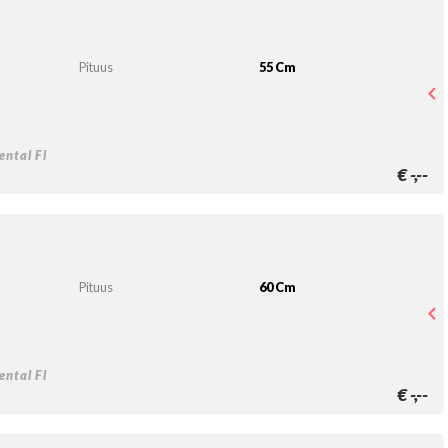
Pituus
55 Cm
ntal Fl
€
-,--
Pituus
60 Cm
ntal Fl
€
-,--