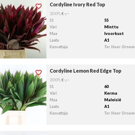
Cordyline Ivory Red Top
yline Ivory Red Top
lvollista lähtöpäivää ei ole valittu.
20 KPL
€ -,--
S1
55
Väri
Minttu
Maa
Ivoorkust
Laatu
A1
Kasvattaja
Ter Haar Orname
Cordyline Lemon Red Edge Top
dyline Lemon Red Edge Top
lvollista lähtöpäivää ei ole valittu.
20 KPL
€ -,--
S1
60
Väri
Kerma
Maa
Maleisië
Laatu
A1
Kasvattaja
Ter Haar Orname