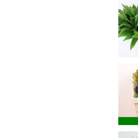
Cor
Ke
Just
Ke
Sand