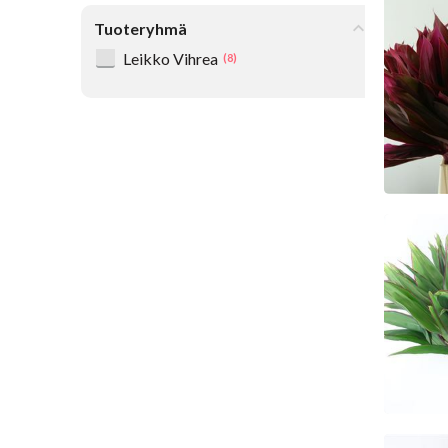
Cord
Tuoteryhmä
Ke
Leikko Vihrea
(8)
Cor
Ke