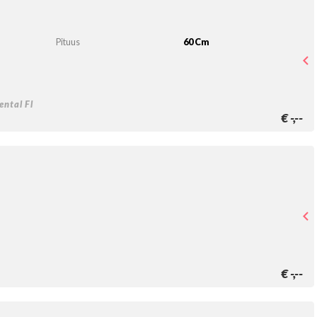
Pituus
60 Cm
ntal Fl
€
-,--
€
-,--