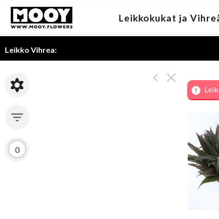
Leikkokukat ja Vihre
Leikko Vihrea:
Leik
Cord
Ke
0