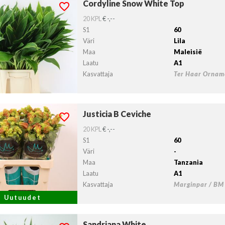
Cordyline Snow White Top
dyline Snow White Top
lvollista lähtöpäivää ei ole valittu.
20 KPL
€ -,--
S1
60
Väri
Lila
Maa
Maleisië
Laatu
A1
Kasvattaja
Ter Haar Orname
Justicia B Ceviche
icia B Ceviche
lvollista lähtöpäivää ei ole valittu.
20 KPL
€ -,--
S1
60
Väri
-
Maa
Tanzania
Laatu
A1
Kasvattaja
Marginpar / BM
Uutuudet
Sandriana White
riana White