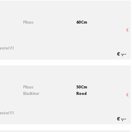
Pituus
60 Cm
ntal Fl
€
-,--
Pituus
50 Cm
Bladkleur
Rood
ntal Fl
€
-,--