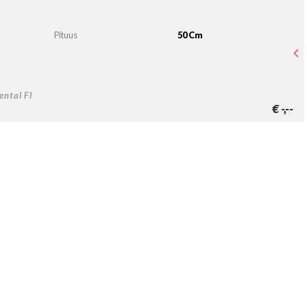
Pituus
50 Cm
ntal Fl
€
-,--