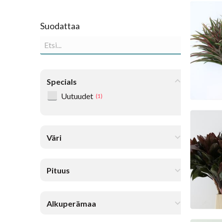
Cord
Ke
Suodattaa
Specials
Uutuudet
(1)
Cor
Ke
Väri
Pituus
Alkuperämaa