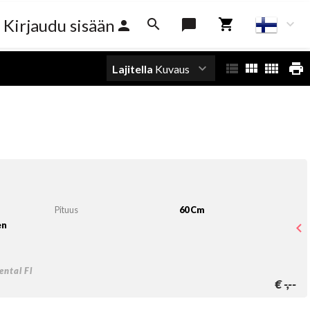
Kirjaudu sisään
Lajitella
Kuvaus
Pituus
60 Cm
en
ntal Fl
€
-,--