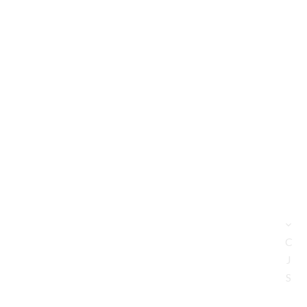
C
J
S