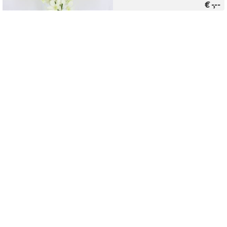
€
-,--