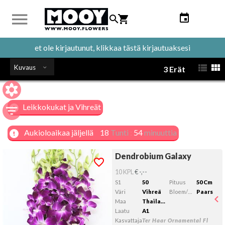
et ole kirjautunut, klikkaa tästä kirjautuaksesi
Kuvaus
3 Erät
Leikkokukat ja Vihreät
Aukioloaikaa jäljellä
18
Tunti
:
54
minuuttia
Dendrobium Galaxy
Dendrobium Galaxy
Kelvollista lähtöpäivää ei ole valittu.
10 KPL
€ -,--
S1
50
Pituus
50 Cm
Väri
Vihreä
Bloem/bes/vruchtkleur 1
Paars
Maa
Thailand
Laatu
A1
Kasvattaja
Ter Haar Ornamental Fl