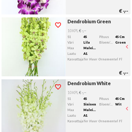
€
-,--
Dendrobium Green
Dendrobium Green
Kelvollista lähtöpäivää ei ole valittu.
10 KPL
€ -,--
S1
45
Pituus
45 Cm
Väri
Lila
Bloem/bes/vruchtkleur 1
Groen
Maa
Maleisië
Laatu
A1
Kasvattaja
Ter Haar Ornamental Fl
€
-,--
Dendrobium White
Dendrobium White
Kelvollista lähtöpäivää ei ole valittu.
10 KPL
€ -,--
S1
45
Pituus
45 Cm
Väri
Sininen
Bloem/bes/vruchtkleur 1
Wit
Maa
Maleisië
Laatu
A1
Kasvattaja
Ter Haar Ornamental Fl