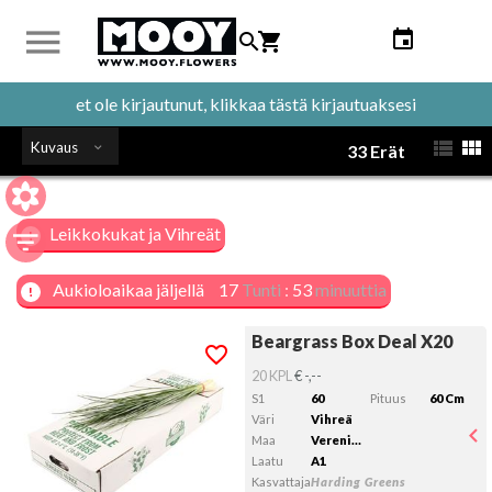
et ole kirjautunut, klikkaa tästä kirjautuaksesi
Kuvaus
33 Erät
Leikkokukat ja Vihreät
Aukioloaikaa jäljellä
17
Tunti
:
53
minuuttia
Beargrass Box Deal X20
Beargrass Box Deal X20
Kelvollista lähtöpäivää ei ole valittu.
20 KPL
€ -,--
S1
60
Pituus
60 Cm
Väri
Vihreä
Maa
Verenigde Staten
Laatu
A1
Kasvattaja
Harding Greens