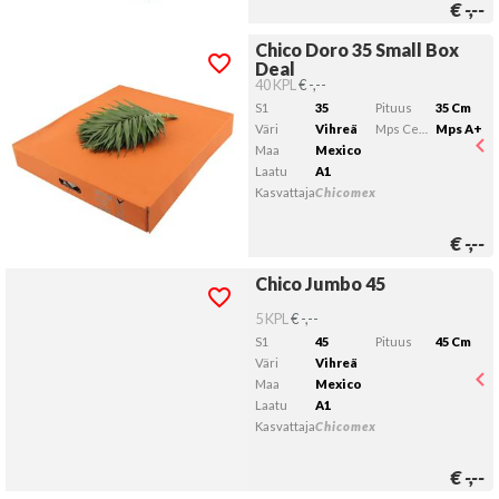
€
-,--
Chico Doro 35 Small Box
Chico Doro 35 Small Box Deal
Deal
Kelvollista lähtöpäivää ei ole valittu.
40 KPL
€ -,--
S1
35
Pituus
35 Cm
Väri
Vihreä
Mps Certificering
Mps A+
Maa
Mexico
Laatu
A1
Kasvattaja
Chicomex
€
-,--
Chico Jumbo 45
Chico Jumbo 45
Kelvollista lähtöpäivää ei ole valittu.
5 KPL
€ -,--
S1
45
Pituus
45 Cm
Väri
Vihreä
Maa
Mexico
Laatu
A1
Kasvattaja
Chicomex
€
-,--