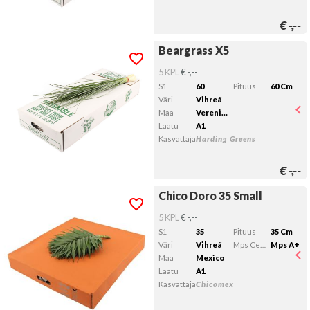
€
-,--
Beargrass X5
Beargrass X5
Kelvollista lähtöpäivää ei ole valittu.
5 KPL
€ -,--
S1
60
Pituus
60 Cm
Väri
Vihreä
Maa
Verenigde Staten
Laatu
A1
Kasvattaja
Harding Greens
€
-,--
Chico Doro 35 Small
Chico Doro 35 Small
Kelvollista lähtöpäivää ei ole valittu.
5 KPL
€ -,--
S1
35
Pituus
35 Cm
Väri
Vihreä
Mps Certificering
Mps A+
Maa
Mexico
Laatu
A1
Kasvattaja
Chicomex