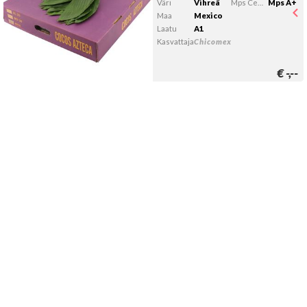
Väri
Vihreä
Mps Certificering
Mps A+
Maa
Mexico
Laatu
A1
Kasvattaja
Chicomex
€
-,--