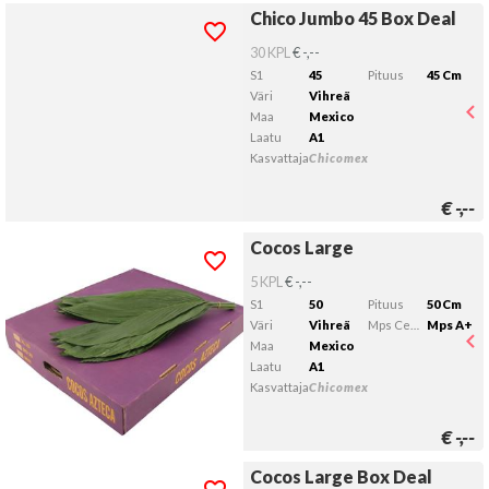
Chico Jumbo 45 Box Deal
Chico Jumbo 45 Box Deal
Kelvollista lähtöpäivää ei ole valittu.
30 KPL
€ -,--
S1
45
Pituus
45 Cm
Väri
Vihreä
Maa
Mexico
Laatu
A1
Kasvattaja
Chicomex
€
-,--
Cocos Large
Cocos Large
Kelvollista lähtöpäivää ei ole valittu.
5 KPL
€ -,--
S1
50
Pituus
50 Cm
Väri
Vihreä
Mps Certificering
Mps A+
Maa
Mexico
Laatu
A1
Kasvattaja
Chicomex
€
-,--
Cocos Large Box Deal
Cocos Large Box Deal