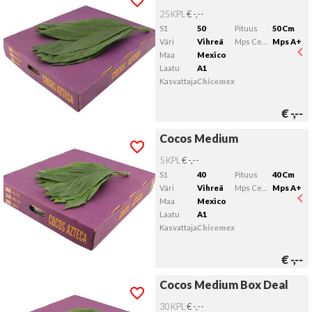
Kelvollista lähtöpäivää ei ole valittu.
25 KPL
€ -,--
S1
50
Pituus
50 Cm
Väri
Vihreä
Mps Certificering
Mps A+
Maa
Mexico
Laatu
A1
Kasvattaja
Chicomex
€
-,--
Cocos Medium
Cocos Medium
Kelvollista lähtöpäivää ei ole valittu.
5 KPL
€ -,--
S1
40
Pituus
40 Cm
Väri
Vihreä
Mps Certificering
Mps A+
Maa
Mexico
Laatu
A1
Kasvattaja
Chicomex
€
-,--
Cocos Medium Box Deal
Cocos Medium Box Deal
Kelvollista lähtöpäivää ei ole valittu.
30 KPL
€ -,--