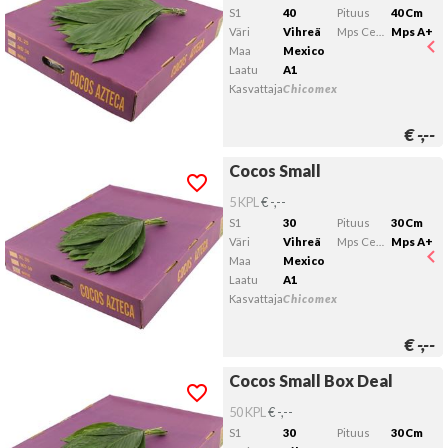
S1
40
Pituus
40 Cm
Väri
Vihreä
Mps Certificering
Mps A+
Maa
Mexico
Laatu
A1
Kasvattaja
Chicomex
€
-,--
Cocos Small
Cocos Small
Kelvollista lähtöpäivää ei ole valittu.
5 KPL
€ -,--
S1
30
Pituus
30 Cm
Väri
Vihreä
Mps Certificering
Mps A+
Maa
Mexico
Laatu
A1
Kasvattaja
Chicomex
€
-,--
Cocos Small Box Deal
Cocos Small Box Deal
Kelvollista lähtöpäivää ei ole valittu.
50 KPL
€ -,--
S1
30
Pituus
30 Cm