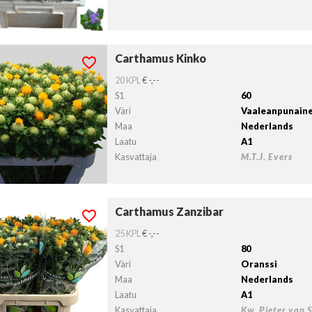
Carthamus Kinko
thamus Kinko
lvollista lähtöpäivää ei ole valittu.
20 KPL
€ -,--
S1
60
Väri
Vaaleanpunain
Maa
Nederlands
Laatu
A1
Kasvattaja
M.T.J. Evers
Carthamus Zanzibar
thamus Zanzibar
lvollista lähtöpäivää ei ole valittu.
25 KPL
€ -,--
S1
80
Väri
Oranssi
Maa
Nederlands
Laatu
A1
Kasvattaja
Kw. Pieter van 