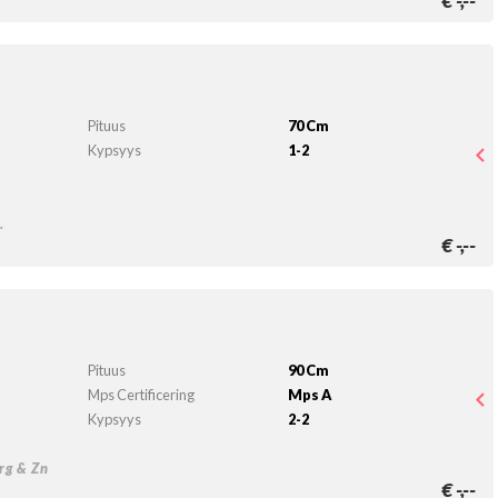
€
-,--
Pituus
70 Cm
Kypsyys
1-2
.
€
-,--
Pituus
90 Cm
Mps Certificering
Mps A
Kypsyys
2-2
rg & Zn
€
-,--