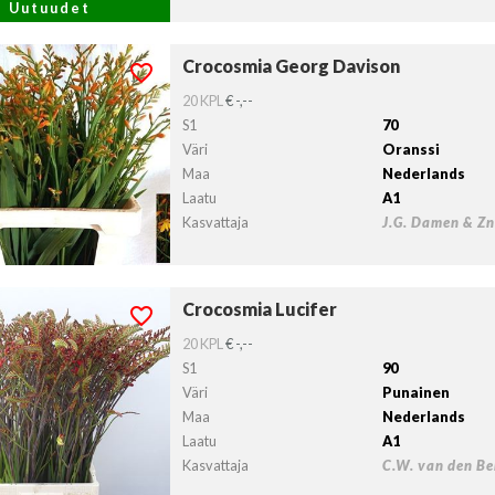
Uutuudet
Crocosmia Georg Davison
cosmia Georg Davison
lvollista lähtöpäivää ei ole valittu.
20 KPL
€ -,--
S1
70
Väri
Oranssi
Maa
Nederlands
Laatu
A1
Kasvattaja
J.G. Damen & Zn
Crocosmia Lucifer
osmia Lucifer
lvollista lähtöpäivää ei ole valittu.
20 KPL
€ -,--
S1
90
Väri
Punainen
Maa
Nederlands
Laatu
A1
Kasvattaja
C.W. van den Be