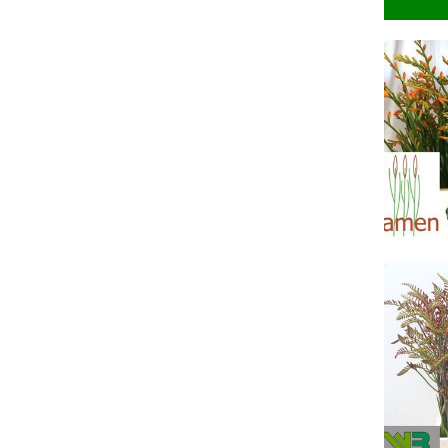
Cro
Ke
Croc
Ke