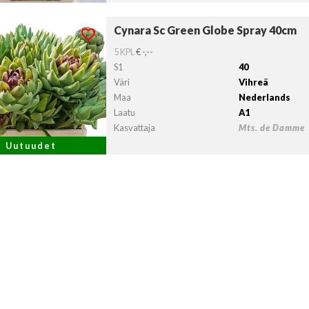
Cynara Sc Green Globe Spray 40cm
ara Sc Green Globe Spray 40cm
lvollista lähtöpäivää ei ole valittu.
5 KPL
€ -,--
S1
40
Väri
Vihreä
Maa
Nederlands
Laatu
A1
Kasvattaja
Mts. de Damme
Uutuudet