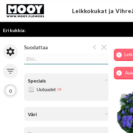
Leikkokukat ja Vihre
Eri ​​kukkia:
Suodattaa
Leik
Auki
Specials
Uutuudet
(3)
0
Ager
Ke
Väri