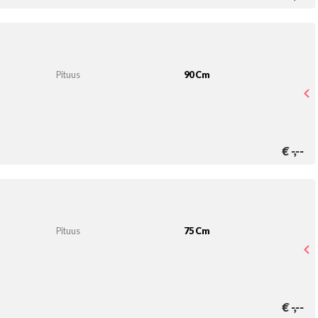
Pituus
90 Cm
€
-,--
Pituus
75 Cm
€
-,--