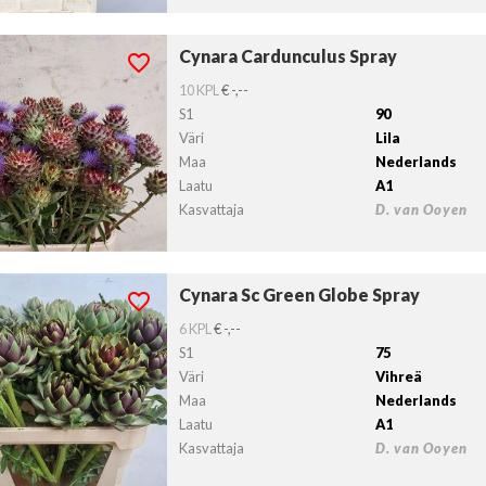
Cynara Cardunculus Spray
ra Cardunculus Spray
lvollista lähtöpäivää ei ole valittu.
10 KPL
€ -,--
S1
90
Väri
Lila
Maa
Nederlands
Laatu
A1
Kasvattaja
D. van Ooyen
Cynara Sc Green Globe Spray
ra Sc Green Globe Spray
lvollista lähtöpäivää ei ole valittu.
6 KPL
€ -,--
S1
75
Väri
Vihreä
Maa
Nederlands
Laatu
A1
Kasvattaja
D. van Ooyen