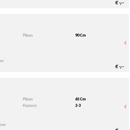
€
-,--
Pituus
90 Cm
en
€
-,--
Pituus
65 Cm
Kypsyys
2-3
eken