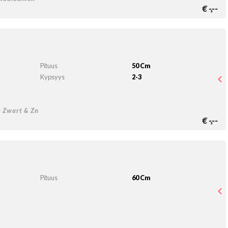
€
-,--
Pituus
50 Cm
Kypsyys
2-3
r Zwart & Zn
€
-,--
Pituus
60 Cm