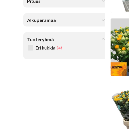
Pituus
Alkuperämaa
Car
Ke
Tuoteryhmä
Eri ​​kukkia
(30)
Car
Ke