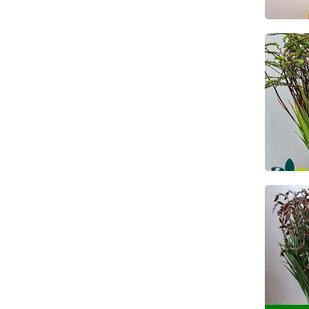
Croc
Ke
Croc
Ke