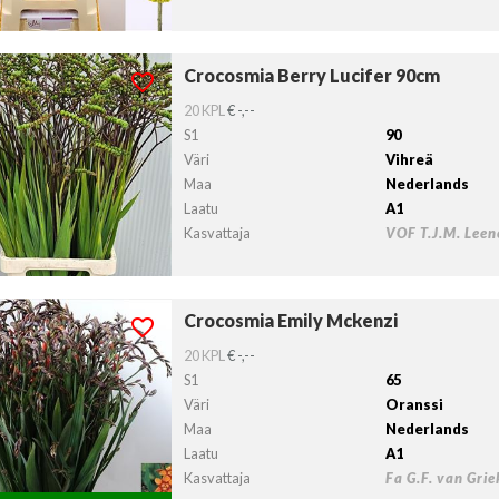
Crocosmia Berry Lucifer 90cm
osmia Berry Lucifer 90cm
lvollista lähtöpäivää ei ole valittu.
20 KPL
€ -,--
S1
90
Väri
Vihreä
Maa
Nederlands
Laatu
A1
Kasvattaja
VOF T.J.M. Leen
Crocosmia Emily Mckenzi
osmia Emily Mckenzi
lvollista lähtöpäivää ei ole valittu.
20 KPL
€ -,--
S1
65
Väri
Oranssi
Maa
Nederlands
Laatu
A1
Kasvattaja
Fa G.F. van Gri