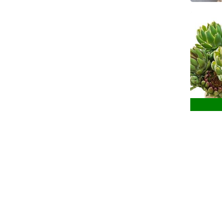
Cyn
Ke