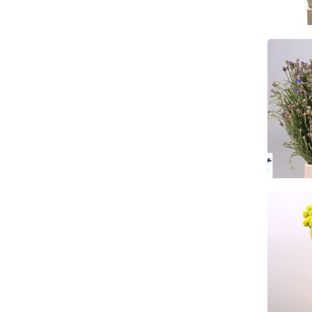
Cen
Ke
Cras
Ke