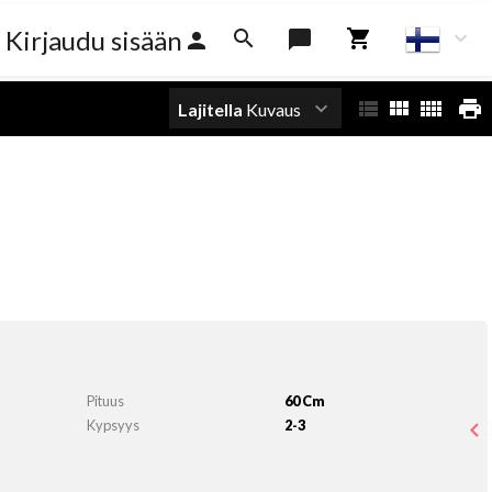
Kirjaudu sisään
Lajitella
Kuvaus
Pituus
60 Cm
Kypsyys
2-3