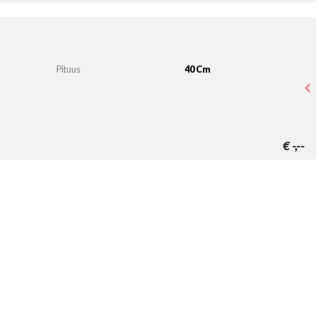
Pituus
40 Cm
€
-,--