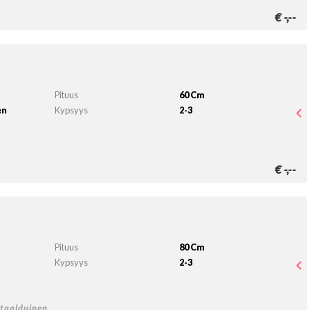
€
-,--
Pituus
60 Cm
en
Kypsyys
2-3
€
-,--
Pituus
80 Cm
Kypsyys
2-3
Staalduinen