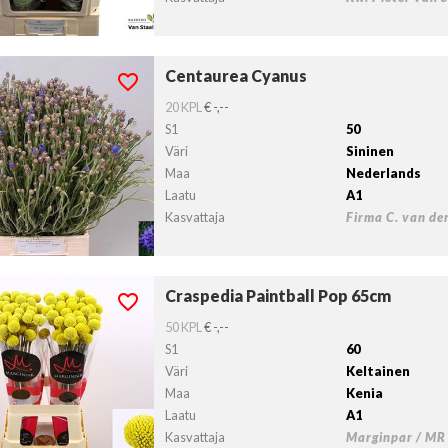
Centaurea Cyanus
taurea Cyanus
lvollista lähtöpäivää ei ole valittu.
20 KPL
€ -,--
S1
50
Väri
Sininen
Maa
Nederlands
Laatu
A1
Kasvattaja
Firma C. van de
Craspedia Paintball Pop 65cm
pedia Paintball Pop 65cm
lvollista lähtöpäivää ei ole valittu.
50 KPL
€ -,--
S1
60
Väri
Keltainen
Maa
Kenia
Laatu
A1
Kasvattaja
Marginpar / MR